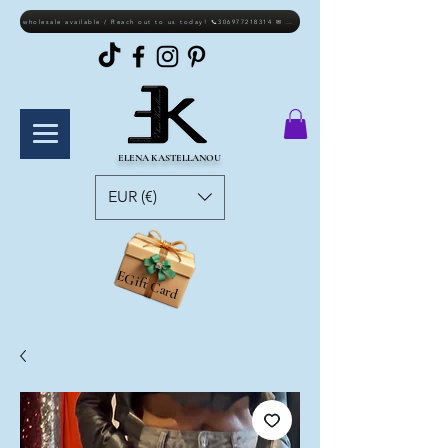
wholesale available / Reach out to us today! 📞306977218314 ✉ elkastellanou@gmail.com
ELENA KASTELLANOU
EUR (€)
EGift Card