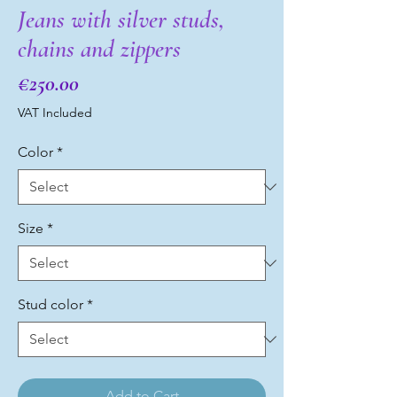
Jeans with silver studs,
chains and zippers
Price
€250.00
VAT Included
Color
*
Size
*
Stud color
*
Add to Cart